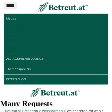
Magazin
Kinder & Familie
Nachhilfe
Erwachsene & Senioren
Beruf & Familie
Haus & Garten
Tiere
ALLTAGSHELFER LOUNGE
Themenspecials
ELTERN BLOG
Betreut.at
>
Magazin
>
Weihnachten
>
Weihnachten mit wenig